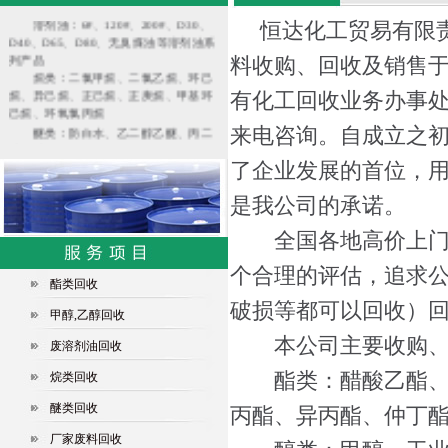
溶剂油：6#、120#、200#、D30、
恒达化工贸易有限责
D40、D65、D80、无臭煤油等溶剂油系
列产品
料收购、回收及销售
烷类：二氯甲烷、二氯乙烷、环己
烷、异己烷、正己烷、正庚烷、甲基环
有化工回收业务办事
己烷、环氧氯丙烷
醚类：防白水、乙二醇乙醚、丙二
来电咨询。自成立之
醇甲醚、MTBE
其他：苯类、酮类、增塑剂、酸
了企业发展的首位，
类、四氢呋喃、三氯乙烯、醋酸乙烯、
苯乙烯、二甲基甲酰胺(DMF)、
是我公司的承诺。
DMAC、三乙胺、甲缩醛、甲醛、天那
水等
全国各地高价上门回
个合理的评估，追求
酯类回收
破损等都可以回收）
甲醇,乙醇回收
本公司主要收购、
废溶剂油回收
酯类：醋酸乙酯、醋
烷类回收
醚类回收
丙酯、异丙酯、仲丁酯、
厂家废料回收