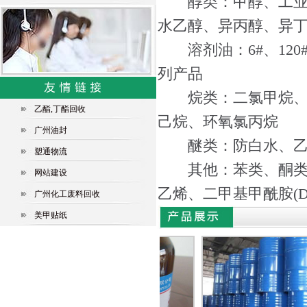
醇类：甲醇、工业乙
水乙醇、异丙醇、异丁
溶剂油：6#、120#、
列产品
烷类：二氯甲烷、二
乙酯,丁酯回收
己烷、环氧氯丙烷
广州油封
醚类：防白水、乙二
塑通物流
其他：苯类、酮类、
网站建设
乙烯、二甲基甲酰胺(
广州化工废料回收
美甲贴纸