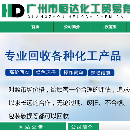
首页
公司简介
回收范围
本公司主要收购、回收的化工产品
包括：
化工回收
酯类：醋酸乙酯、醋酸丁酯、硬脂
酸丁酯、柠檬酸三丁酯、醋酸甲酯、正
丙酯、异丙酯、仲丁酯、DOP、DMC、
PMA、DBE、CAC
醇类：甲醇、工业乙醇、食用乙
醇、脱臭酒精、药用酒精、消毒酒精、
无水乙醇、异丙醇、异丁醇、正丁醇、
乙二醇、二甘醇、丙二醇、丙三醇(甘
油)